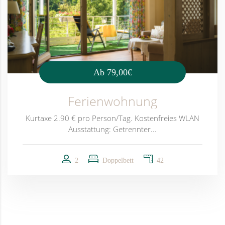
Ab
79,00€
Ferienwohnung
Kurtaxe 2.90 € pro Person/Tag. Kostenfreies WLAN
Ausstattung: Getrennter...
2
Doppelbett
42