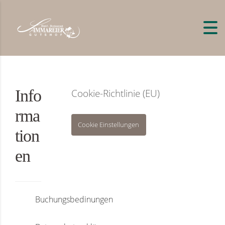
Skip to content
Info
Cookie-Richtlinie (EU)
rma
Cookie Einstellungen
tion
en
Buchungsbedinungen