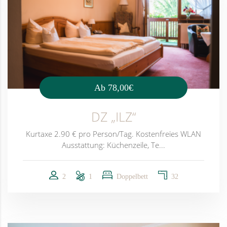
Ab
78,00€
DZ „ILZ“
Kurtaxe 2.90 € pro Person/Tag. Kostenfreies WLAN
Ausstattung: Küchenzeile, Te...
2
1
Doppelbett
32