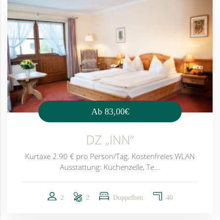
Ab
83,00€
DZ „INN“
Kurtaxe 2.90 € pro Person/Tag. Kostenfreies WLAN
Ausstattung: Küchenzeile, Te...
2
2
Doppelbett
40