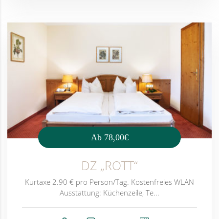
Ab
78,00€
DZ „ROTT“
Kurtaxe 2.90 € pro Person/Tag. Kostenfreies WLAN
Ausstattung: Küchenzeile, Te...