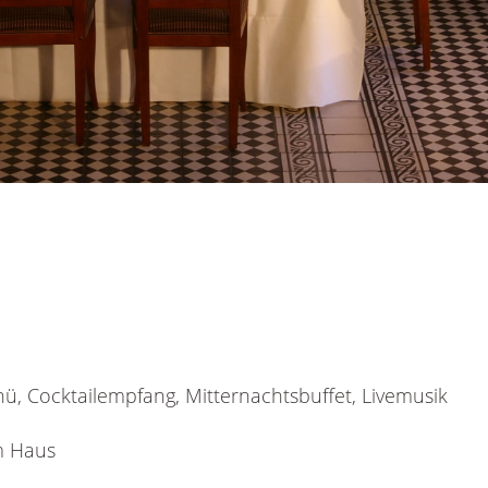
ü, Cocktailempfang, Mitternachts­buffet, Livemusik
m Haus